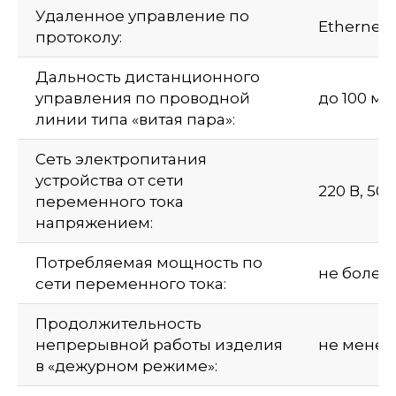
Удаленное управление по
Ethernet
протоколу:
Дальность дистанционного
управления по проводной
до 100 м
линии типа «витая пара»:
Сеть электропитания
устройства от сети
220 В, 50 
переменного тока
напряжением:
Потребляемая мощность по
не более 
сети переменного тока:
Продолжительность
непрерывной работы изделия
не менее 
в «дежурном режиме»: