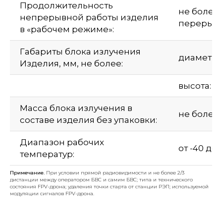
Продолжительность
не более
непрерывной работы изделия
перерыво
в «рабочем режиме»:
Габариты блока излучения
диаметр: 
Изделия, мм, не более:
высота: 2
Macca блока излучения в
не более 
составе изделия без упаковки:
Диапазон рабочих
от -40 до 
температур:
Примечание.
При условии прямой радиовидимости и не более 2/3
дистанции между оператором БВС и самим БВС; типа и технического
состояния FPV-дpoнa; удаления точки старта от станции РЭП; используемой
модуляции сигналов FPV-дpoнa.