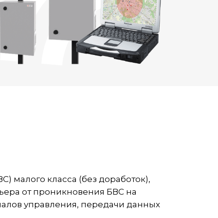
 малого класса (без доработок),
рьера от проникновения БВС на
налов управления, передачи данных