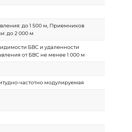
вления: до 1 500 м, Приемников
: до 2 000 м
видимости БВС и удаленности
вления от БВС не менее 1 000 м
итудно-частотно модулируемая