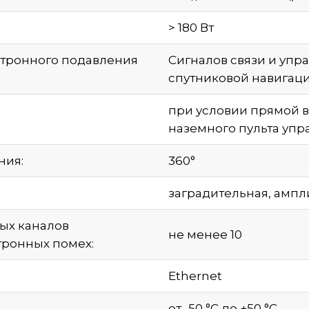
> 180 Вт
ктронного подавления
Сигналов связи и упра
спутниковой навигации
при условии прямой 
наземного пульта упра
ния:
360°
заградительная, ампл
ых каналов
не менее 10
ронных помех:
Ethernet
от -50 °С до +50 °С