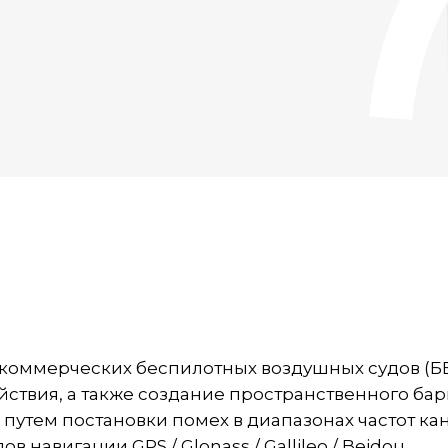
оммерческих беспилотных воздушных судов (БВС)
йствия, а также создание пространственного ба
путем постановки помех в диапазонах частот ка
 навигации GPS / Glonass / Gallileo / Beidou.