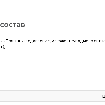
состав
ты «Полынь» (подавление, искажение/подмена сигн
)).
Ц