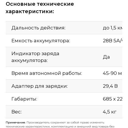
Основные технические
характеристики:
Дальность действия:
до 1,5 км
Емкость аккумулятора:
28В 5А/ч
Индикатор заряда
Да
аккумулятора:
Время автономной работы:
45-90 ми
Адаптер для зарядки:
29,4 В
Габариты:
685 х 225 
Вес:
4,5 кг
Примечание.
Производитель сохраняет за собой право изменять
технические характеристики, комплектацию и внешний вид товара без